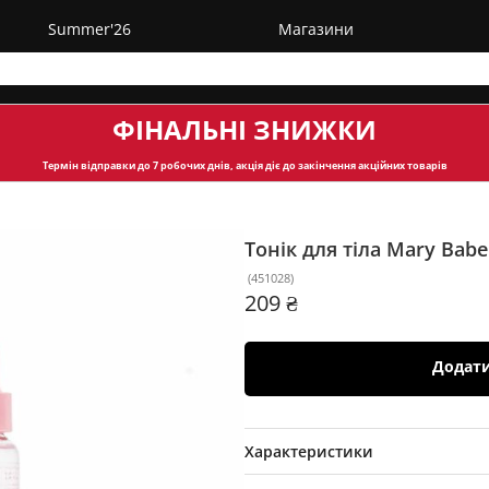
Summer'26
Магазини
ФІНАЛЬНІ ЗНИЖКИ
Термін відправки
до 7 робочих днів, акція діє до закінчення акційних товарів
Тонік для тіла Mary Bab
(
451028
)
209 ₴
Додат
Характеристики