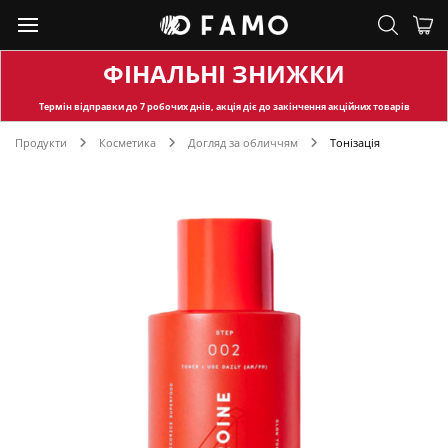
ФІНАЛЬНІ ЗНИЖКИ
Термін відправки
до 7 робочих днів, акція діє до закінчення акційних товарів
Продукти
Косметика
Догляд за обличчям
Тонізація