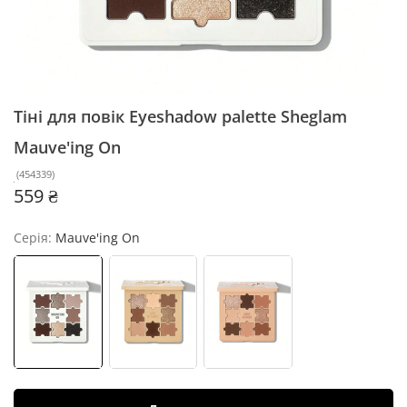
Тіні для повік Eyeshadow palette Sheglam
Mauve'ing On
(
454339
)
559 ₴
Серія:
Mauve'ing On