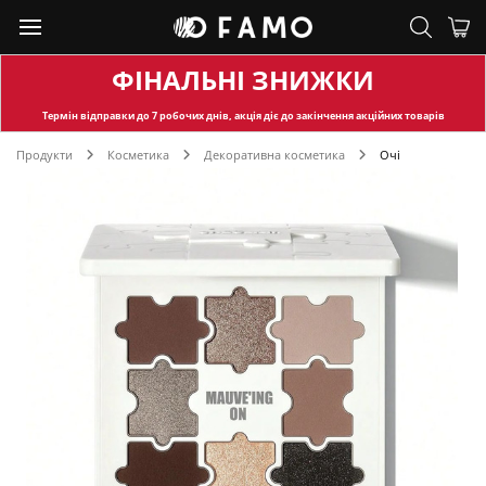
ФІНАЛЬНІ ЗНИЖКИ
Термін відправки
до 7 робочих днів, акція діє до закінчення акційних товарів
Продукти
Косметика
Декоративна косметика
Очі