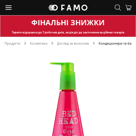
ФІНАЛЬНІ ЗНИЖКИ
Термін відправки
до 7 робочих днів, акція діє до закінчення акційних товарів
Продукти
Косметика
Догляд за волоссям
Кондиціонери та баль