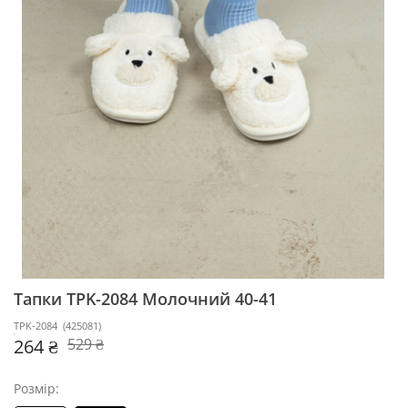
Тапки TPK-2084
Молочний 40-41
TPK-2084
(
425081
)
264 ₴
529 ₴
Розмір: