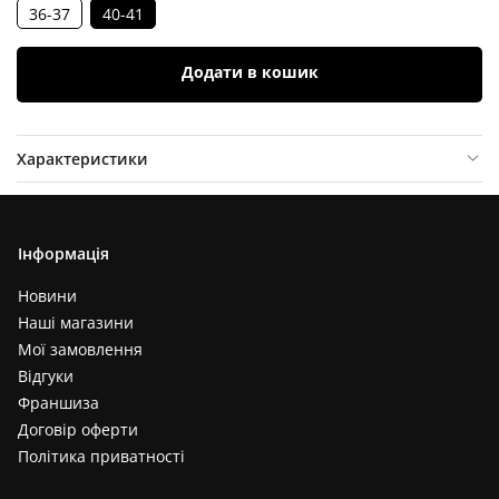
36-37
40-41
Додати в кошик
Характеристики
Опис товару
Відгуки (
0
)
Інформація
Новини
Наші магазини
Мої замовлення
Відгуки
Франшиза
Договір оферти
Політика приватності