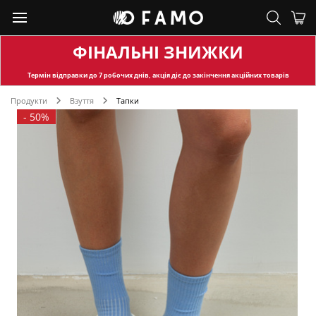
ФІНАЛЬНІ ЗНИЖКИ
Термін відправки
до 7 робочих днів, акція діє до закінчення акційних товарів
Продукти
Взуття
Тапки
-
50%