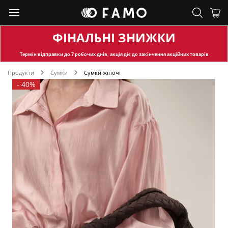
ФІНАЛЬНІ ЗНИЖКИ
Термін відправки
до 7 робочих днів, акція діє до закінчення акційних товарів
Продукти
Сумки
Сумки жіночі
-
40%