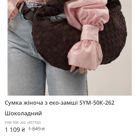
Сумка жіноча з еко-замші SYM-50К-262
Шоколадний
SYM-50К-262
(
457702
)
1 109 ₴
1 849 ₴