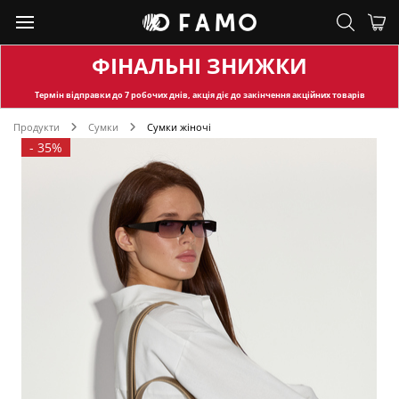
ФІНАЛЬНІ ЗНИЖКИ
Термін відправки
до 7 робочих днів, акція діє до закінчення акційних товарів
Продукти
Сумки
Сумки жіночі
-
35%