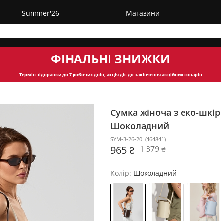
Summer'26
Магазини
ФІНАЛЬНІ ЗНИЖКИ
Термін відправки
до 7 робочих днів, акція діє до закінчення акційних товарів
Сумка жіноча з еко-шкір
Шоколадний
SYM-3-26-20
(
464841
)
965 ₴
1 379 ₴
Колір:
Шоколадний