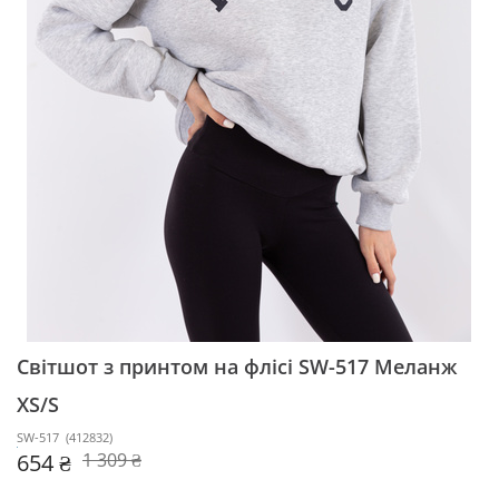
Світшот з принтом на флісі SW-517
Меланж
XS/S
SW-517
(
412832
)
654 ₴
1 309 ₴