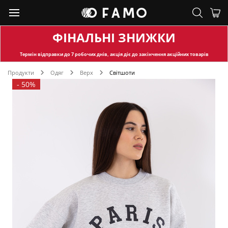
ФІНАЛЬНІ ЗНИЖКИ
Термін відправки
до 7 робочих днів, акція діє до закінчення акційних товарів
Продукти
Одяг
Верх
Світшоти
-
50%