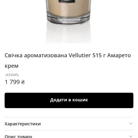
Свічка ароматизована Vellutier 515 г
Амарето
крем
(
433045
)
1 799 ₴
Додати в кошик
Характеристики
Опис товару