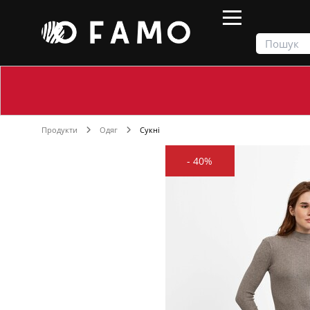
Продукти
Одяг
Сукні
-
40%