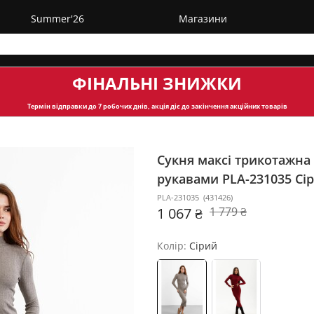
Summer'26
Магазини
ФІНАЛЬНІ ЗНИЖКИ
Термін відправки
до 7 робочих днів, акція діє до закінчення акційних товарів
Сукня максі трикотажна
рукавами PLA-231035
Сір
PLA-231035
(
431426
)
1 067 ₴
1 779 ₴
Колір:
Сірий