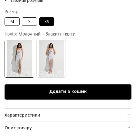
Таблиця розмірів
Розмір:
M
S
XS
Колір:
Молочний + блакитні квіти
Додати в кошик
Характеристики
Опис товару