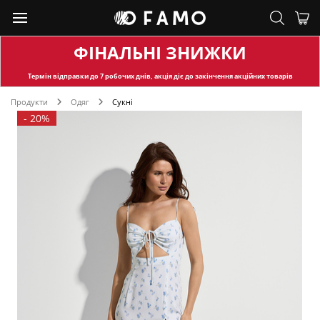
ФІНАЛЬНІ ЗНИЖКИ
Термін відправки
до 7 робочих днів, акція діє до закінчення акційних товарів
Продукти
Одяг
Сукні
-
20%