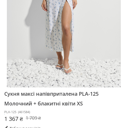
Сукня максі напівприталена PLA-125
Молочний + блакитні квіти XS
PLA-125
(
461584
)
1 367 ₴
1 709 ₴