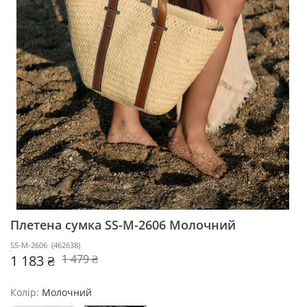
Плетена сумка SS-M-2606
Молочний
SS-M-2606
(
462638
)
1 183 ₴
1 479 ₴
Колір:
Молочний