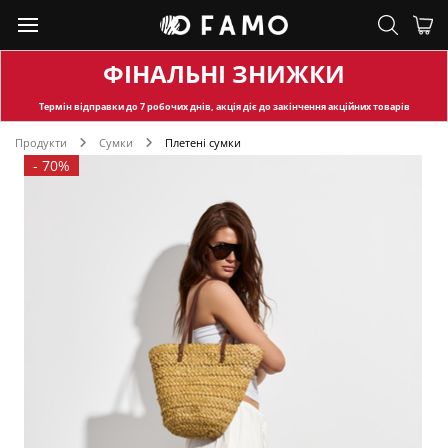
ФІНАЛЬНІ ЗНИЖКИ
Термін відправки
до 7 робочих днів, акція діє до закінчення акційних товарів
Продукти
Сумки
Плетені сумки
-
70%