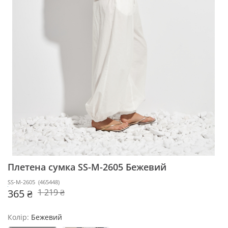
Плетена сумка SS-M-2605
Бежевий
SS-M-2605
(
465448
)
365 ₴
1 219 ₴
Колір:
Бежевий