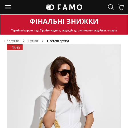
ФІНАЛЬНІ ЗНИЖКИ
Термін відправки
до 7 робочих днів, акція діє до закінчення акційних товарів
Продукти
Сумки
Плетені сумки
-
10%