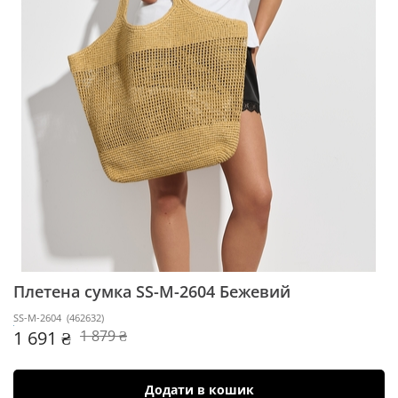
Плетена сумка SS-M-2604
Бежевий
SS-M-2604
(
462632
)
1 691 ₴
1 879 ₴
Додати в кошик