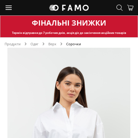
ФІНАЛЬНІ ЗНИЖКИ
Термін відправки
до 7 робочих днів, акція діє до закінчення акційних товарів
Продукти
Одяг
Верх
Сорочки