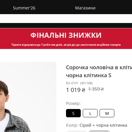
Summer'26
Магазини
ФІНАЛЬНІ ЗНИЖКИ
Термін відправки
до 7 робочих днів, акція діє до закінчення акційних товарів
Сорочка чоловіча в клі
чорна клітинка S
RA-0101
(
451188
)
1 019 ₴
1 359 ₴
Розмір:
S
L
M
Колір:
Сірий + чорна клітинка