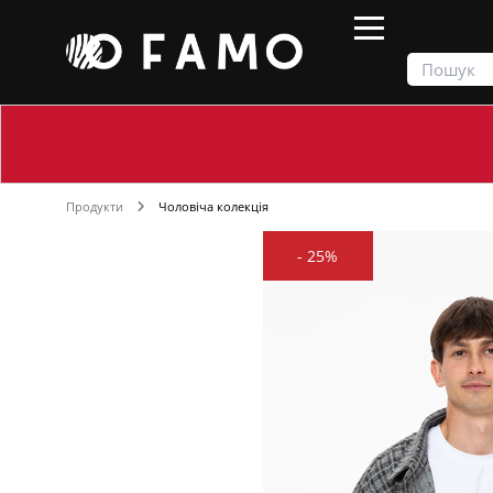
Продукти
Чоловіча колекція
-
25%