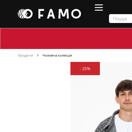
Продукти
Чоловіча колекція
-
25%