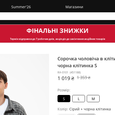
Summer'26
Магазини
ФІНАЛЬНІ ЗНИЖКИ
Термін відправки
до 7 робочих днів, акція діє до закінчення акційних товарів
Сорочка чоловіча в клі
чорна клітинка S
RA-0101
(
451188
)
1 019 ₴
1 359 ₴
Розмір:
S
L
M
Колір:
Сірий + чорна клітинка