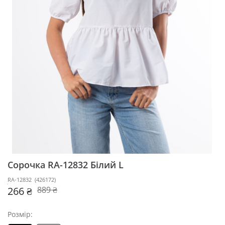
Сорочка RA-12832
Білий L
RA-12832
(
426172
)
266 ₴
889 ₴
Розмір: