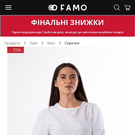
ФІНАЛЬНІ ЗНИЖКИ
Термін відправки
до 7 робочих днів, акція діє до закінчення акційних товарів
Продукти
Одяг
Верх
Сорочки
-
70%