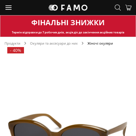
ФІНАЛЬНІ ЗНИЖКИ
Термін відправки
до 7 робочих днів, акція діє до закінчення акційних товарів
Продукти
Окуляри та аксесуари до них
Жіночі окуляри
-
40%