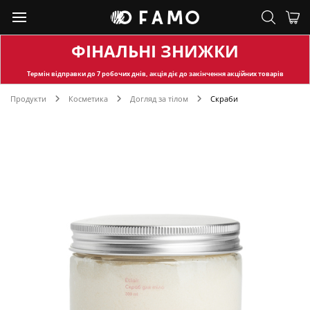
ФІНАЛЬНІ ЗНИЖКИ
Термін відправки
до 7 робочих днів, акція діє до закінчення акційних товарів
Продукти
Косметика
Догляд за тілом
Скраби