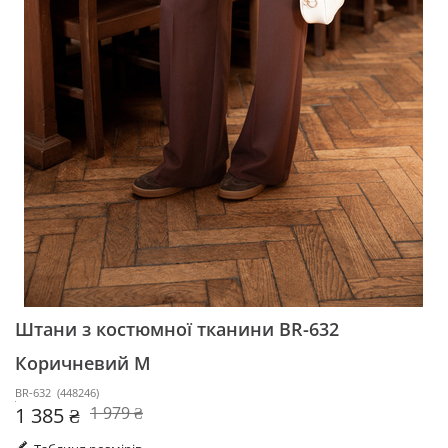
Штани з костюмної тканини BR-632
Коричневий M
BR-632
(
448246
)
1 385 ₴
1 979 ₴