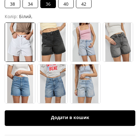
38
34
36
40
42
Колір:
Білий,
Додати в кошик