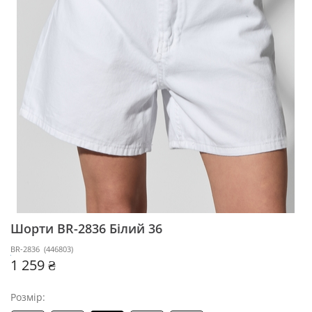
Шорти BR-2836
Білий 36
BR-2836
(
446803
)
1 259 ₴
Розмір: