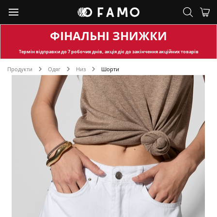
ФІНАЛЬНІ ЗНИЖКИ
Термін відправки
до 7 робочих днів, акція діє до закінчення акційних товарів
Продукти
Одяг
Низ
Шорти