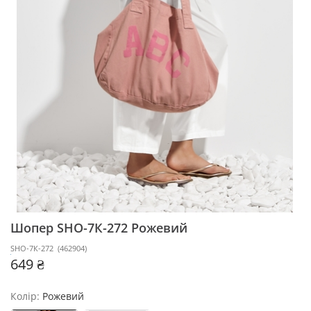
Шопер SHO-7К-272
Рожевий
SHO-7К-272
(
462904
)
649 ₴
Колір:
Рожевий