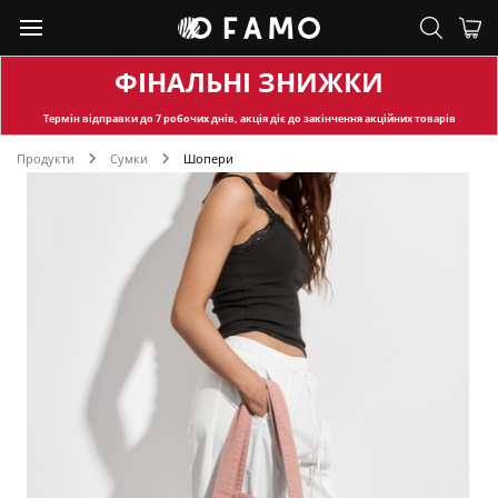
ФІНАЛЬНІ ЗНИЖКИ
Термін відправки
до 7 робочих днів, акція діє до закінчення акційних товарів
Продукти
Сумки
Шопери