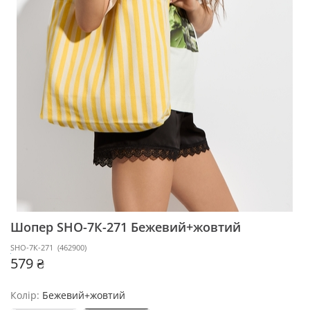
Шопер SHO-7К-271
Бежевий+жовтий
SHO-7К-271
(
462900
)
579 ₴
Колір:
Бежевий+жовтий