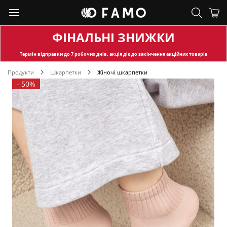
ФІНАЛЬНІ ЗНИЖКИ
Термін відправки
до 7 робочих днів, акція діє до закінчення акційних товарів
Продукти
Шкарпетки
Жіночі шкарпетки
-
50%