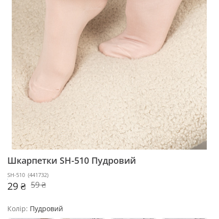
Шкарпетки SH-510
Пудровий
SH-510
(
441732
)
29 ₴
59 ₴
Колір:
Пудровий