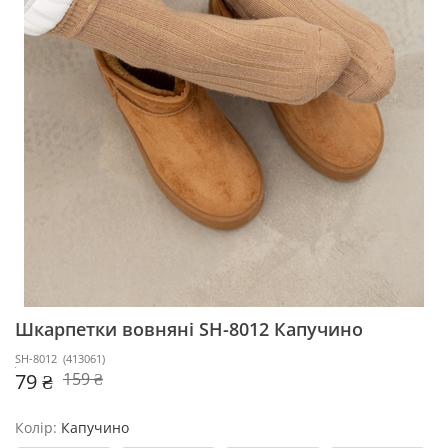
Шкарпетки вовняні SH-8012
Капучино
SH-8012
(
413061
)
79 ₴
159 ₴
Колір:
Капучино