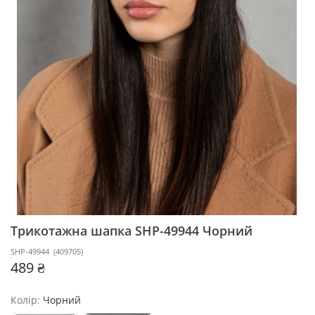
Трикотажна шапка SHP-49944
Чорний
SHP-49944
(
409705
)
489 ₴
Колір:
Чорний