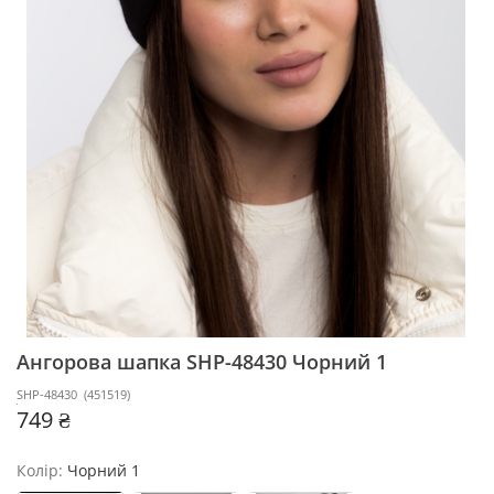
Ангорова шапка SHP-48430
Чорний 1
SHP-48430
(
451519
)
749 ₴
Колір:
Чорний 1