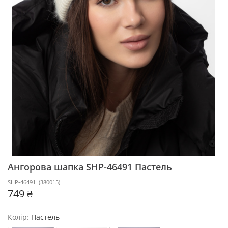
Ангорова шапка SHP-46491
Пастель
SHP-46491
(
380015
)
749 ₴
Колір:
Пастель