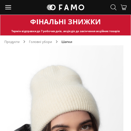
ФІНАЛЬНІ ЗНИЖКИ
Термін відправки
до 7 робочих днів, акція діє до закінчення акційних товарів
Продукти
Головні убори
Шапки