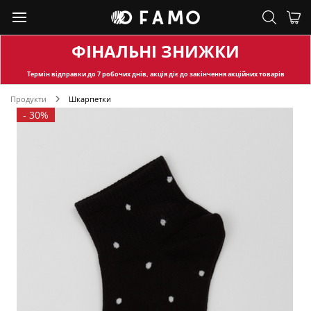
ФІНАЛЬНІ ЗНИЖКИ
Термін відправки
до 7 робочих днів, акція діє до закінчення акційних товарів
Продукти
Шкарпетки
-
30%