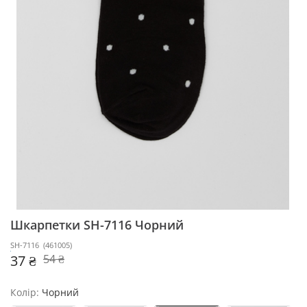
Шкарпетки SH-7116
Чорний
SH-7116
(
461005
)
37 ₴
54 ₴
Колір:
Чорний