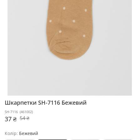
Шкарпетки SH-7116
Бежевий
SH-7116
(
461002
)
37 ₴
54 ₴
Колір:
Бежевий