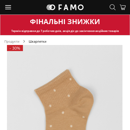
ФІНАЛЬНІ ЗНИЖКИ
Термін відправки
до 7 робочих днів, акція діє до закінчення акційних товарів
Продукти
Шкарпетки
-
30%