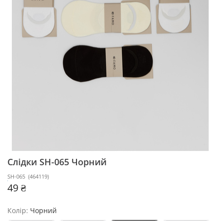
Слідки SH-065
Чорний
SH-065
(
464119
)
49 ₴
Колір:
Чорний