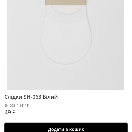
Слідки SH-063
Білий
SH-063
(
464111
)
49 ₴
Додати в кошик