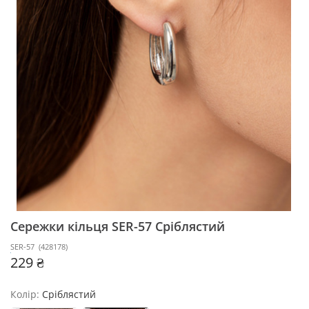
Сережки кільця SER-57
Сріблястий
SER-57
(
428178
)
229 ₴
Колір:
Сріблястий