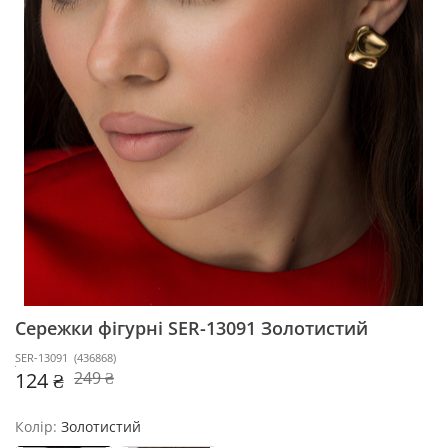
Сережки фігурні SER-13091
Золотистий
SER-13091
(
436868
)
124 ₴
249 ₴
Колір:
Золотистий