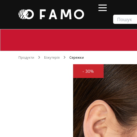
Продукти
Біжутерія
Сережки
-
30%