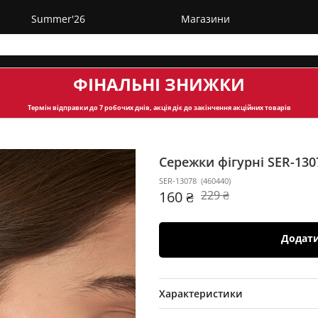
Summer'26
Магазини
ФІНАЛЬНІ ЗНИЖКИ
Термін відправки
до 7 робочих днів, акція діє до закінчення акційних товарів
Сережки фігурні SER-13
SER-13078
(
460440
)
160 ₴
229 ₴
Додат
Характеристики