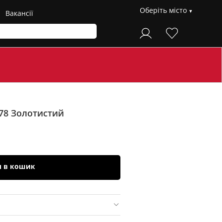
Оберіть місто
Вакансії
078
Золотистий
и в кошик