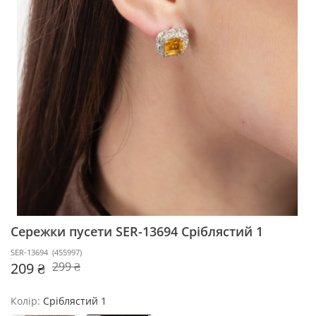
Сережки пусети SER-13694
Сріблястий 1
SER-13694
(
455997
)
209 ₴
299 ₴
Колір:
Сріблястий 1