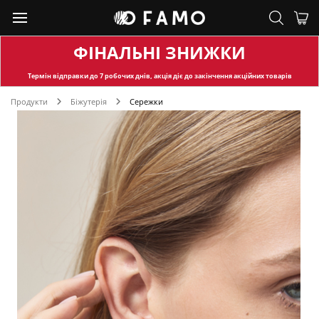
ФІНАЛЬНІ ЗНИЖКИ
Термін відправки
до 7 робочих днів, акція діє до закінчення акційних товарів
Продукти
Біжутерія
Сережки