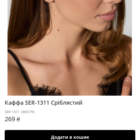
Каффа SER-1311
Сріблястий
SER-1311
(
465770
)
269 ₴
Додати в кошик