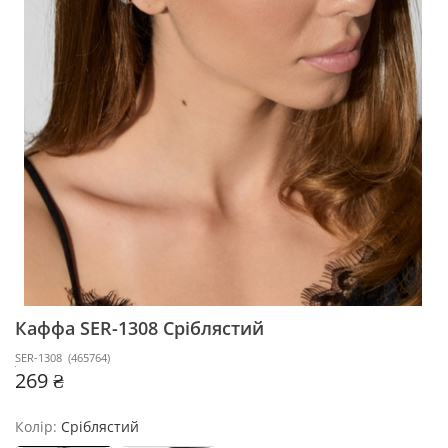
Каффа SER-1308
Сріблястий
SER-1308
(
465764
)
269 ₴
Колір:
Сріблястий