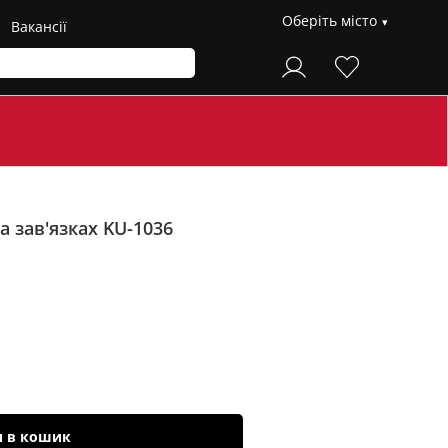
Оберіть місто
Вакансії
 зав'язках KU-1036
и в кошик