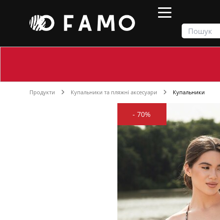
Продукти
Купальники та пляжні аксесуари
Купальники
-
70%