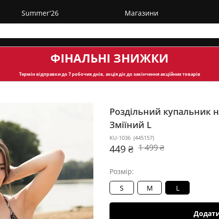
Summer'26
Магазини
ФІНАЛЬНІ ЗНИЖКИ
Термін відправки
до 7 робочих днів, акція діє до закінчення акційних товарів
Роздільний купальник на
Зміїний L
KU-1036
(
445157
)
449 ₴
1 499 ₴
Розмір:
S
M
L
Додат