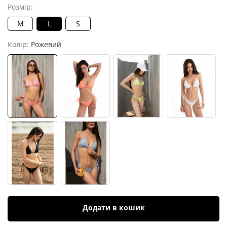
Розмір:
M
L
S
Колір:
Рожевий
Додати в кошик