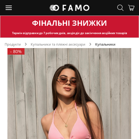
ФІНАЛЬНІ ЗНИЖКИ
Термін відправки
до 7 робочих днів, акція діє до закінчення акційних товарів
Продукти
Купальники та пляжні аксесуари
Купальники
-
80%