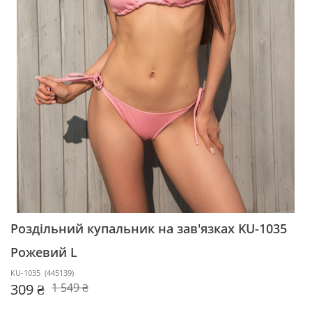
Роздільний купальник на зав'язках KU-1035
Рожевий L
KU-1035
(
445139
)
309 ₴
1 549 ₴