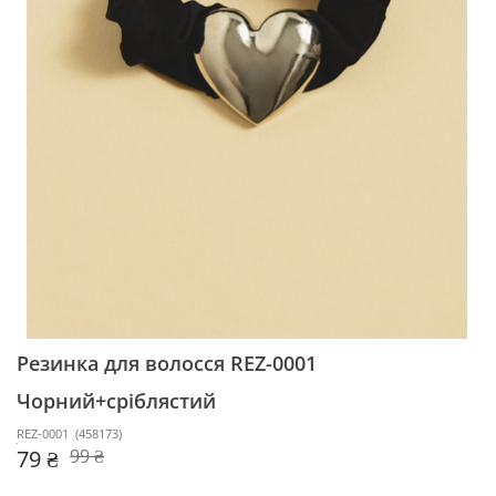
Резинка для волосся REZ-0001
Чорний+сріблястий
REZ-0001
(
458173
)
79 ₴
99 ₴