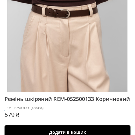
Ремінь шкіряний REM-052500133
Коричневий
REM-052500133
(
438434
)
579 ₴
Додати в кошик