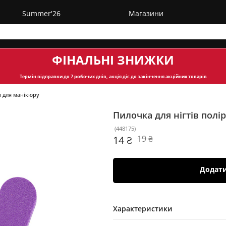
Summer'26
Магазини
ФІНАЛЬНІ ЗНИЖКИ
Термін відправки
до 7 робочих днів, акція діє до закінчення акційних товарів
и для манікюру
Пилочка для нігтів пол
(
448175
)
14 ₴
19 ₴
Додат
Характеристики