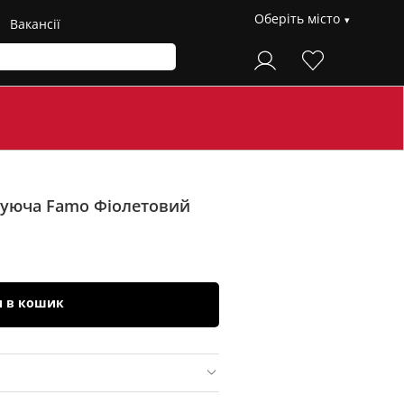
Оберіть місто
Вакансії
іруюча Famo
Фіолетовий
и в кошик