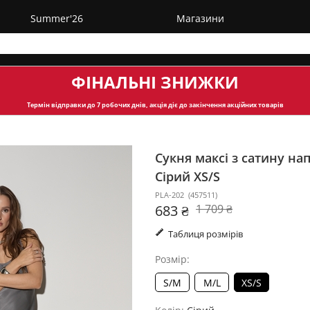
Summer'26
Магазини
ФІНАЛЬНІ ЗНИЖКИ
Термін відправки
до 7 робочих днів, акція діє до закінчення акційних товарів
Сукня максі з сатину на
Сірий XS/S
PLA-202
(
457511
)
683 ₴
1 709 ₴
Таблиця розмірів
Розмір:
S/M
M/L
XS/S