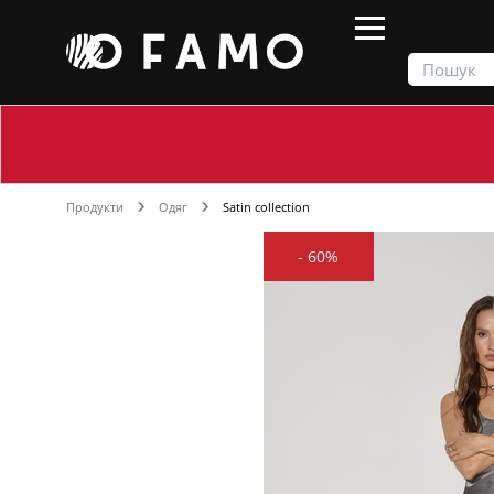
Продукти
Одяг
Satin collection
-
60%