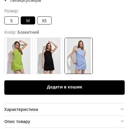
Таблиця розмірів
Розмір:
S
M
XS
Колір:
Блакитний
Додати в кошик
Характеристики
Опис товару