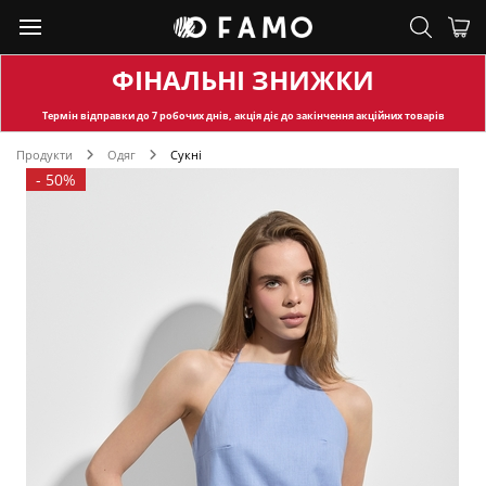
ФІНАЛЬНІ ЗНИЖКИ
Термін відправки
до 7 робочих днів, акція діє до закінчення акційних товарів
Продукти
Одяг
Сукні
-
50%