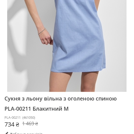
Сукня з льону вільна з оголеною спиною
PLA-00211
Блакитний M
PLA-00211
(
461050
)
734 ₴
1 469 ₴