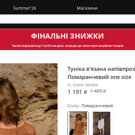
Summer'26
Магазини
ФІНАЛЬНІ ЗНИЖКИ
Термін відправки
до 7 робочих днів, акція діє до закінчення акційних товарів
Туніка в'язана напівпро
Помаранчевий one size
PL-202604
(
465084
)
1 191 ₴
1 489 ₴
Колір:
Помаранчевий