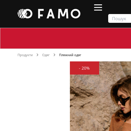
Продукти
Одяг
Пляжний одяг
-
20%