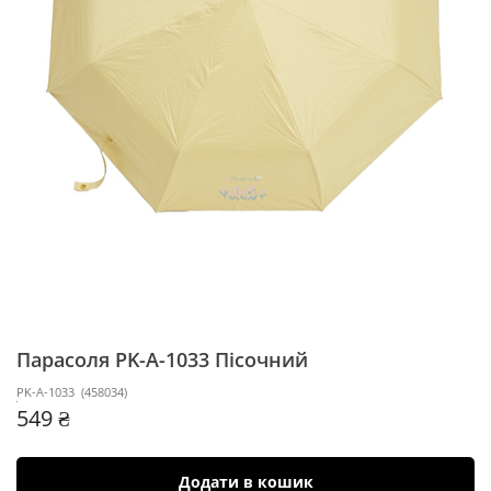
Парасоля PK-A-1033
Пісочний
PK-A-1033
(
458034
)
549 ₴
Додати в кошик